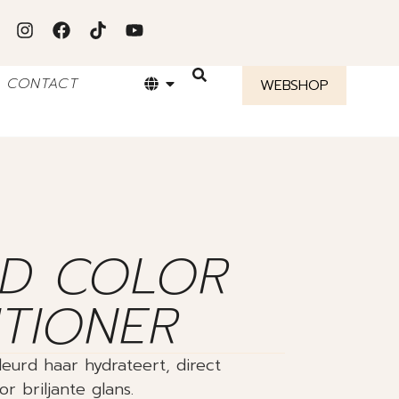
CONTACT
WEBSHOP
ID COLOR
TIONER
leurd haar hydrateert, direct
r briljante glans.